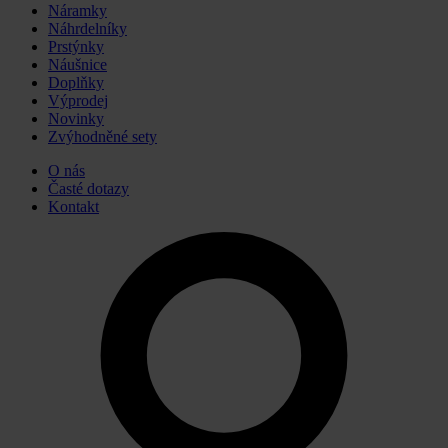
Náramky
Náhrdelníky
Prstýnky
Náušnice
Doplňky
Výprodej
Novinky
Zvýhodněné sety
O nás
Časté dotazy
Kontakt