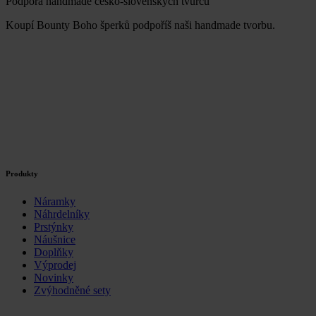
Podpora handmade česko-slovenských tvůrců
Koupí Bounty Boho šperků podpoříš naši handmade tvorbu.
Produkty
Náramky
Náhrdelníky
Prstýnky
Náušnice
Doplňky
Výprodej
Novinky
Zvýhodněné sety