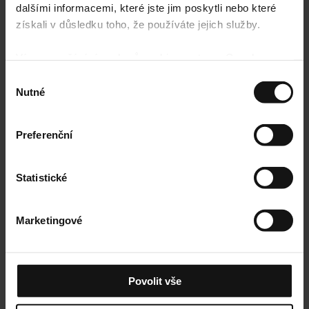
dalšími informacemi, které jste jim poskytli nebo které
získali v důsledku toho, že používáte jejich služby.
Více o používání souborů cookie ze strany Google
najdete zde:
https://policies.google.com/privacy
Výběr
Nutné
souhlasu
Preferenční
Statistické
Náramek na nohu Chain
Marketingové
739
Kč
Povolit vše