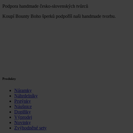
Podpora handmade česko-slovenských tvůrců
Koupí Bounty Boho šperků podpoříš naši handmade tvorbu.
Produkty
Náramky
Náhrdelníky
Prstýnky
Náušnice
Doplňky
Výprodej
Novinky
Zvýhodněné sety