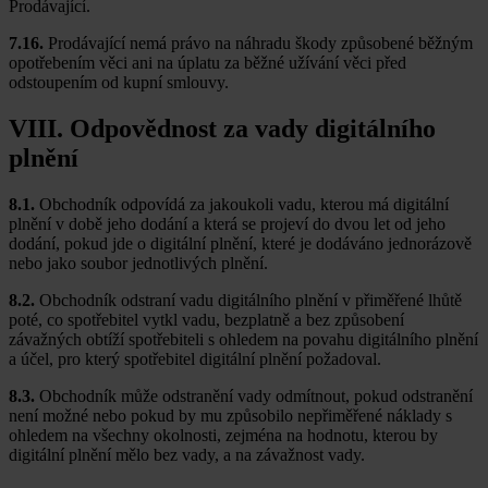
Prodávající.
7.16.
Prodávající nemá právo na náhradu škody způsobené běžným
opotřebením věci ani na úplatu za běžné užívání věci před
odstoupením od kupní smlouvy.
VIII. Odpovědnost za vady digitálního
plnění
8.1.
Obchodník odpovídá za jakoukoli vadu, kterou má digitální
plnění v době jeho dodání a která se projeví do dvou let od jeho
dodání, pokud jde o digitální plnění, které je dodáváno jednorázově
nebo jako soubor jednotlivých plnění.
8.2.
Obchodník odstraní vadu digitálního plnění v přiměřené lhůtě
poté, co spotřebitel vytkl vadu, bezplatně a bez způsobení
závažných obtíží spotřebiteli s ohledem na povahu digitálního plnění
a účel, pro který spotřebitel digitální plnění požadoval.
8.3.
Obchodník může odstranění vady odmítnout, pokud odstranění
není možné nebo pokud by mu způsobilo nepřiměřené náklady s
ohledem na všechny okolnosti, zejména na hodnotu, kterou by
digitální plnění mělo bez vady, a na závažnost vady.