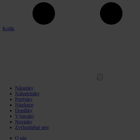
Košík
Náramky
Náhrdelníky
Prstýnky
Náušnice
Doplňky
Výprodej
Novinky
Zvýhodněné sety
O nás