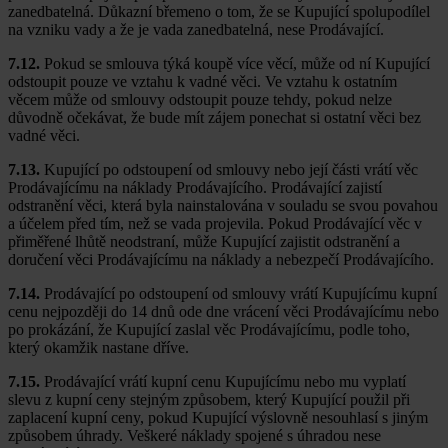
zanedbatelná. Důkazní břemeno o tom, že se Kupující spolupodílel
na vzniku vady a že je vada zanedbatelná, nese Prodávající.
7.12.
Pokud se smlouva týká koupě více věcí, může od ní Kupující
odstoupit pouze ve vztahu k vadné věci. Ve vztahu k ostatním
věcem může od smlouvy odstoupit pouze tehdy, pokud nelze
důvodně očekávat, že bude mít zájem ponechat si ostatní věci bez
vadné věci.
7.13.
Kupující po odstoupení od smlouvy nebo její části vrátí věc
Prodávajícímu na náklady Prodávajícího. Prodávající zajistí
odstranění věci, která byla nainstalována v souladu se svou povahou
a účelem před tím, než se vada projevila. Pokud Prodávající věc v
přiměřené lhůtě neodstraní, může Kupující zajistit odstranění a
doručení věci Prodávajícímu na náklady a nebezpečí Prodávajícího.
7.14.
Prodávající po odstoupení od smlouvy vrátí Kupujícímu kupní
cenu nejpozději do 14 dnů ode dne vrácení věci Prodávajícímu nebo
po prokázání, že Kupující zaslal věc Prodávajícímu, podle toho,
který okamžik nastane dříve.
7.15.
Prodávající vrátí kupní cenu Kupujícímu nebo mu vyplatí
slevu z kupní ceny stejným způsobem, který Kupující použil při
zaplacení kupní ceny, pokud Kupující výslovně nesouhlasí s jiným
způsobem úhrady. Veškeré náklady spojené s úhradou nese