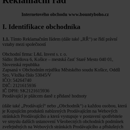
Reklamační řád
Internetového obchodu www.bountyboho.cz
I. Identifikace obchodníka
1.1.
Tímto Reklamačním řádem (dále také „RŘ“) se řídí právní
vztahy mezi společností
Obchodní firma: L&L Invest s. r. o.
Sídlo: Bellova 6, Košice – mestská časť Staré Mesto 040 01,
Slovenská republika
Zapsaná v Obchodním rejstříku Městského soudu Košice, Oddíl
Sro, Vložka číslo 53045/V
IČO: 54264740
DIČ: 2121615936
IČ DPH: SK2121615936
Prodávající je plátcem daně z přidané hodnoty
(dále také „Prodávající“ nebo „Obchodník“) a každou osobou, která
je Kupujícím produktů nabízených Prodávajícím na Webových
stránkách Prodávajícího a která vystupuje v postavení spotřebitele
ve smyslu dalších ustanovení Všeobecných obchodních podmínek
zveřejněných na Webových stránkách Prodávajícího a příslušných