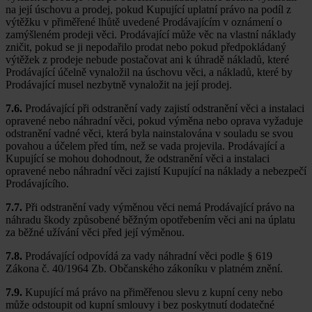
na její úschovu a prodej, pokud Kupující uplatní právo na podíl z
výtěžku v přiměřené lhůtě uvedené Prodávajícím v oznámení o
zamýšleném prodeji věci. Prodávající může věc na vlastní náklady
zničit, pokud se ji nepodařilo prodat nebo pokud předpokládaný
výtěžek z prodeje nebude postačovat ani k úhradě nákladů, které
Prodávající účelně vynaložil na úschovu věci, a nákladů, které by
Prodávající musel nezbytně vynaložit na její prodej.
7.6.
Prodávající při odstranění vady zajistí odstranění věci a instalaci
opravené nebo náhradní věci, pokud výměna nebo oprava vyžaduje
odstranění vadné věci, která byla nainstalována v souladu se svou
povahou a účelem před tím, než se vada projevila. Prodávající a
Kupující se mohou dohodnout, že odstranění věci a instalaci
opravené nebo náhradní věci zajistí Kupující na náklady a nebezpečí
Prodávajícího.
7.7.
Při odstranění vady výměnou věci nemá Prodávající právo na
náhradu škody způsobené běžným opotřebením věci ani na úplatu
za běžné užívání věci před její výměnou.
7.8.
Prodávající odpovídá za vady náhradní věci podle § 619
Zákona č. 40/1964 Zb. Občanského zákoníku v platném znění.
7.9.
Kupující má právo na přiměřenou slevu z kupní ceny nebo
může odstoupit od kupní smlouvy i bez poskytnutí dodatečné