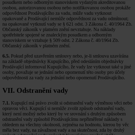
posudkem nebo odborným stanoviskem vydaným akreditovanou
osobou, autorizovanou osobou nebo notifikovanou osobou prokáže
odpovědnost Prodávajícího za vadu, může vadu vytknout
opakovaně a Prodávající nemůže odpovědnost za vadu odmítnout;
na opakované vytknutí vady se § 621 odst. 3 Zákona č. 40/1964 Zb.
Občanský zákoník v platném znění nevztahuje. Na náklady
spotřebitele spojené se znaleckým posudkem a odborným
stanoviskem se vztahuje § 509 odst. 2 Zákona č. 40/1964 Zb.
Občanský zákoník v platném znění.
6.5.
Pokud před uzavřením smlouvy nebo, je-li smlouva uzavírána
na základě objednávky Kupujícího, před odesláním objednávky
Prodávající informoval Kupujícího, že vady lze vytknout také u jiné
osoby, považuje se jednání nebo opomenutí této osoby pro účely
odpovědnosti za vady za jednání nebo opomenutí Prodávajícího.
VII. Odstranění vady
7.1.
Kupující má právo zvolit si odstranění vady výměnou věci nebo
opravou věci. Kupující si nemůže zvolit způsob odstranění vady,
který není možný nebo který by ve srovnání s druhým způsobem
odstranění vady způsobil Prodávajícímu nepřiměřené náklady s
ohledem na všechny okolnosti, zejména na hodnotu, kterou by věc
měla bez vady, na závažnost vady a na skutečnost, zda by druhý