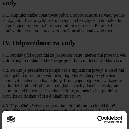
vady
3.1.
Kupující může uplatňovat práva z odpovědnosti za vady pouze
tehdy, pokud vadu vytkl u Prodávajícího bez zbytečného odkladu,
nejpozději do uplynutí 24 měsíců od převzetí věci. Pokud v této
lhůtě vadu nevytkne, práva z odpovědnosti za vady zaniknou.
IV. Odpovědnost za vady
4.1.
Prodávající odpovídá za jakoukoli vadu, kterou má prodaná věc
v době jejího dodání a která se projeví do dvou let od dodání věci.
4.2.
Pokud je předmětem koupě věc s digitálními prvky, u které má
být digitální obsah dodáván nebo digitální služba poskytována
nepřetržitě během sjednané doby, Prodávající odpovídá za každou
vadu digitálního obsahu nebo digitální služby, která se vyskytne
nebo projeví během celé sjednané doby, nejméně však po dobu
dvou let od dodání věci s digitálními prvky.
4.3.
U použité věci se strany mohou dohodnout na kratší době
odpovědnosti Prodávajícího za vady než v bodech 4.1. a 4.2., ne
však kratší než jeden rok od dodání věci.
4.4.
Za vadu prodané použité věci se nepovažuje vada, která vznikla