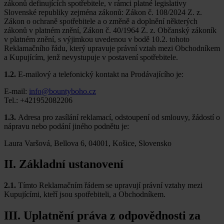
zákonů definujících spotřebitele, v rámci platné legislativy
Slovenské republiky zejména zákonů: Zákon č. 108/2024 Z. z.
Zákon o ochraně spotřebitele a o změně a doplnění některých
zákonů v platném znění, Zákon č. 40/1964 Z. z. Občanský zákoník
v platném znění, s výjimkou uvedenou v bodě 10.2. tohoto
Reklamačního řádu, který upravuje právní vztah mezi Obchodníkem
a Kupujícím, jenž nevystupuje v postavení spotřebitele.
1.2.
E-mailový a telefonický kontakt na Prodávajícího je:
E-mail:
info@bountyboho.cz
Tel.: +421952082206
1.3.
Adresa pro zasílání reklamací, odstoupení od smlouvy, žádostí o
nápravu nebo podání jiného podnětu je:
Laura Varšová, Bellova 6, 04001, Košice, Slovensko
II. Základní ustanovení
2.1.
Tímto Reklamačním řádem se upravují právní vztahy mezi
Kupujícími, kteří jsou spotřebiteli, a Obchodníkem.
III. Uplatnění práva z odpovědnosti za