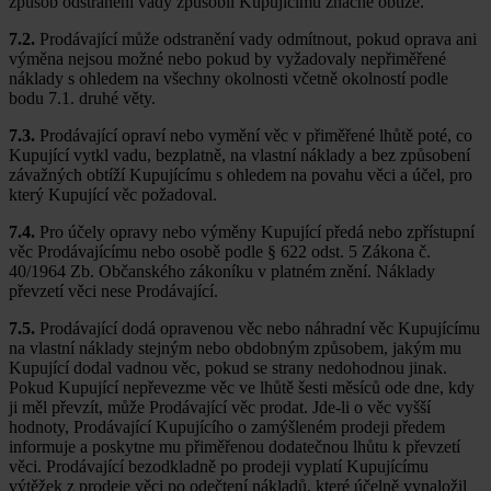
způsob odstranění vady způsobil Kupujícímu značné obtíže.
7.2.
Prodávající může odstranění vady odmítnout, pokud oprava ani
výměna nejsou možné nebo pokud by vyžadovaly nepřiměřené
náklady s ohledem na všechny okolnosti včetně okolností podle
bodu 7.1. druhé věty.
7.3.
Prodávající opraví nebo vymění věc v přiměřené lhůtě poté, co
Kupující vytkl vadu, bezplatně, na vlastní náklady a bez způsobení
závažných obtíží Kupujícímu s ohledem na povahu věci a účel, pro
který Kupující věc požadoval.
7.4.
Pro účely opravy nebo výměny Kupující předá nebo zpřístupní
věc Prodávajícímu nebo osobě podle § 622 odst. 5 Zákona č.
40/1964 Zb. Občanského zákoníku v platném znění. Náklady
převzetí věci nese Prodávající.
7.5.
Prodávající dodá opravenou věc nebo náhradní věc Kupujícímu
na vlastní náklady stejným nebo obdobným způsobem, jakým mu
Kupující dodal vadnou věc, pokud se strany nedohodnou jinak.
Pokud Kupující nepřevezme věc ve lhůtě šesti měsíců ode dne, kdy
ji měl převzít, může Prodávající věc prodat. Jde-li o věc vyšší
hodnoty, Prodávající Kupujícího o zamýšleném prodeji předem
informuje a poskytne mu přiměřenou dodatečnou lhůtu k převzetí
věci. Prodávající bezodkladně po prodeji vyplatí Kupujícímu
výtěžek z prodeje věci po odečtení nákladů, které účelně vynaložil