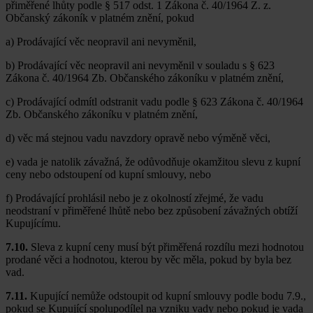
přiměřené lhůty podle § 517 odst. 1 Zákona č. 40/1964 Z. z.
Občanský zákoník v platném znění, pokud
a) Prodávající věc neopravil ani nevyměnil,
b) Prodávající věc neopravil ani nevyměnil v souladu s § 623
Zákona č. 40/1964 Zb. Občanského zákoníku v platném znění,
c) Prodávající odmítl odstranit vadu podle § 623 Zákona č. 40/1964
Zb. Občanského zákoníku v platném znění,
d) věc má stejnou vadu navzdory opravě nebo výměně věci,
e) vada je natolik závažná, že odůvodňuje okamžitou slevu z kupní
ceny nebo odstoupení od kupní smlouvy, nebo
f) Prodávající prohlásil nebo je z okolností zřejmé, že vadu
neodstraní v přiměřené lhůtě nebo bez způsobení závažných obtíží
Kupujícímu.
7.10.
Sleva z kupní ceny musí být přiměřená rozdílu mezi hodnotou
prodané věci a hodnotou, kterou by věc měla, pokud by byla bez
vad.
7.11.
Kupující nemůže odstoupit od kupní smlouvy podle bodu 7.9.,
pokud se Kupující spolupodílel na vzniku vady nebo pokud je vada