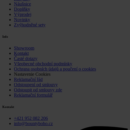
Náušnice
Doplňky
Výprodej
Novinky
Zvýhodněné sety
Info
Showroom
Kontakt
Časté dotazy
Všeobecné obchodní podmínky
Ochrana osobních údajů a poučení o cookies
Nastavenie Cookies
Reklamační řád
Odstoupení od smlouvy
Odstoupit od smlouvy zde
Reklamační formulář
Kontakt
+421 952 082 206
info@bountyboho.cz