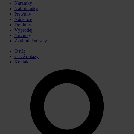
Náramky
Náhrdelníky
Prstýnky
Náušnice
Doplňky
Výprodej
Novinky
Zvýhodněné sety
O nás
Časté dotazy
Kontakt