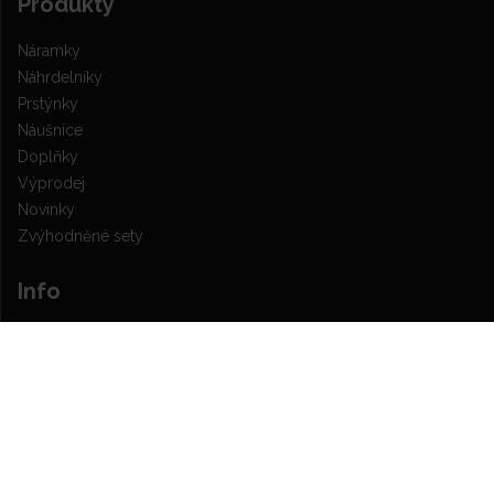
Produkty
Náramky
Náhrdelníky
Prstýnky
Náušnice
Doplňky
Výprodej
Novinky
Zvýhodněné sety
Info
Showroom
Kontakt
Časté dotazy
Všeobecné obchodní podmínky
Ochrana osobních údajů a poučení o cookies
Nastavenie Cookies