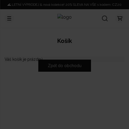
🌊 LETNÍ VÝPRODEJ & nová kolekce! 20% SLEVA NA VŠE s kódem: CZ20
Košík
Váš košík je prázdný.
Zpět do obchodu