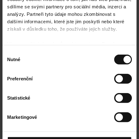
sdílíme se svými partnery pro sociální média, inzerci a
analýzy. Partneři tyto údaje mohou zkombinovat s
dalšími informacemi, které jste jim poskytli nebo které
získali v důsledku toho, že používáte jejich služby.
Jednoduché vrácení
Zboží můžete bez starostí vrátit do 14 dnů.
Více o používání souborů cookie ze strany Google
najdete zde:
https://policies.google.com/privacy
Výběr
Nutné
souhlasu
Preferenční
Statistické
Rychlé doručení
Marketingové
Zboží odesílámo obvykle do 48 hodin.