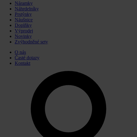
Náramky
Náhrdelníky
Prstýnky
Náušnice
Doplňky
Výprodej
Novinky
Zvýhodněné sety
O nás
Časté dotazy
Kontakt