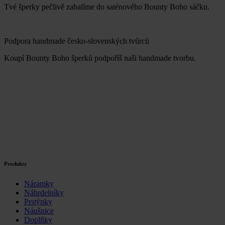
Tvé šperky pečlivě zabalíme do saténového Bounty Boho sáčku.
Podpora handmade česko-slovenských tvůrců
Koupí Bounty Boho šperků podpoříš naši handmade tvorbu.
Produkty
Náramky
Náhrdelníky
Prstýnky
Náušnice
Doplňky