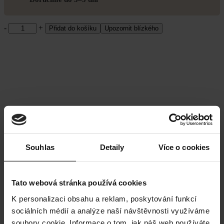
Scrunchie
-
+
Přidat do košíku
Upozornit blízkého
Rosé
množství
Bezpečná platba
Souhlas
Detaily
Více o cookies
Platíte pohodlně a bezpečně přes ověřené platební brány.
Tato webová stránka používá cookies
K personalizaci obsahu a reklam, poskytování funkcí
sociálních médií a analýze naší návštěvnosti využíváme
soubory cookie. Informace o tom, jak náš web používáte,