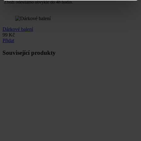
Zboží odesílámo obvykle do 48 hodin.
Dárkové balení
99
Kč
Přidat
Související produkty