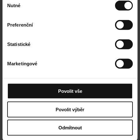
Nutné
souhlasu
Preferenční
Statistické
Jednoduché vrácení
Zboží můžete bez starostí vrátit do 14 dnů.
Marketingové
Povolit vše
Povolit výběr
Odmítnout
Rychlé doručení