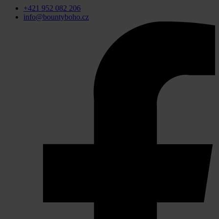
+421 952 082 206
info@bountyboho.cz