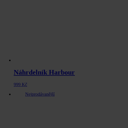
Náhrdelník Harbour
999
Kč
Nejprodávanější