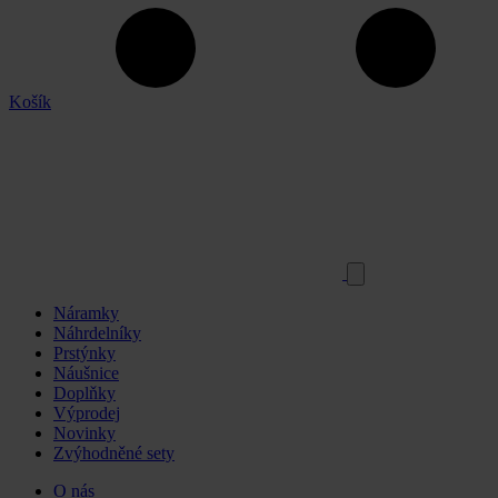
Košík
Náramky
Náhrdelníky
Prstýnky
Náušnice
Doplňky
Výprodej
Novinky
Zvýhodněné sety
O nás