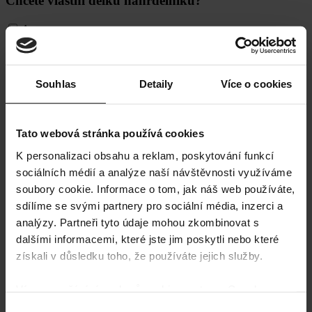
Chcete vlastní délku náhrdelníku?
Ano
(
+
120
Kč
)
Cena produktu:
1 969
Kč
Celkový počet možností:
Celková objednávka:
Souhlas
Detaily
Více o cookies
Náhrdelník
-
+
Queen
Přidat do košíku
Upozornit blízkého
Pearl
množství
Tato webová stránka používá cookies
K personalizaci obsahu a reklam, poskytování funkcí
sociálních médií a analýze naší návštěvnosti využíváme
soubory cookie. Informace o tom, jak náš web používáte,
sdílíme se svými partnery pro sociální média, inzerci a
analýzy. Partneři tyto údaje mohou zkombinovat s
dalšími informacemi, které jste jim poskytli nebo které
Bezpečná platba
získali v důsledku toho, že používáte jejich služby.
Platíte pohodlně a bezpečně přes ověřené platební brány.
Více o používání souborů cookie ze strany Google
najdete zde:
https://policies.google.com/privacy
Výběr