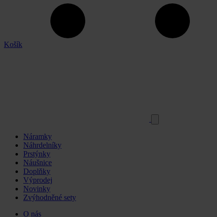
Košík
Náramky
Náhrdelníky
Prstýnky
Náušnice
Doplňky
Výprodej
Novinky
Zvýhodněné sety
O nás