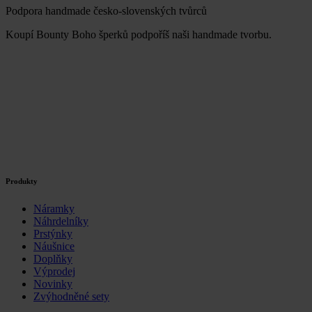
Podpora handmade česko-slovenských tvůrců
Koupí Bounty Boho šperků podpoříš naši handmade tvorbu.
Produkty
Náramky
Náhrdelníky
Prstýnky
Náušnice
Doplňky
Výprodej
Novinky
Zvýhodněné sety