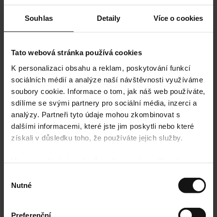
Přidat do košíku
Upozornit blízkého
Minimalist
množství
Souhlas
Detaily
Více o cookies
Tato webová stránka používá cookies
K personalizaci obsahu a reklam, poskytování funkcí
sociálních médií a analýze naší návštěvnosti využíváme
soubory cookie. Informace o tom, jak náš web používáte,
Bezpečná platba
sdílíme se svými partnery pro sociální média, inzerci a
analýzy. Partneři tyto údaje mohou zkombinovat s
Platíte pohodlně a bezpečně přes ověřené platební brány.
dalšími informacemi, které jste jim poskytli nebo které
získali v důsledku toho, že používáte jejich služby.
Více o používání souborů cookie ze strany Google
najdete zde:
https://policies.google.com/privacy
Výběr
Nutné
souhlasu
Preferenční