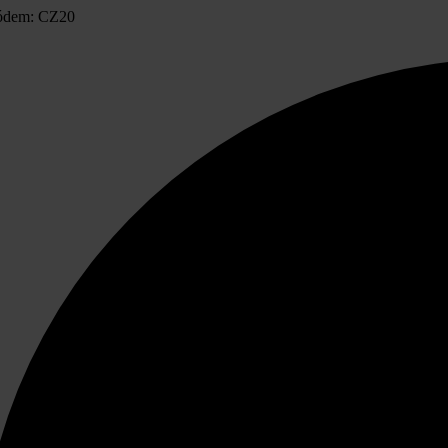
ódem: CZ20