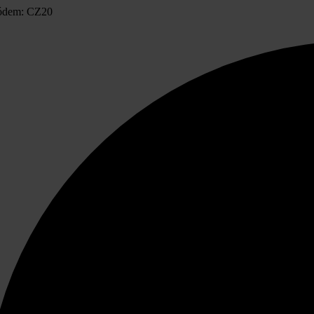
ódem: CZ20