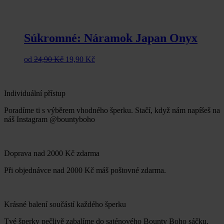
Súkromné: Náramok Japan Onyx
od
24,90
Kč
19,90
Kč
Individuální přístup
Poradíme ti s výběrem vhodného šperku. Stačí, když nám napíšeš na
náš Instagram @bountyboho
Doprava nad 2000 Kč zdarma
Při objednávce nad 2000 Kč máš poštovné zdarma.
Krásné balení součástí každého šperku
Tvé šperky pečlivě zabalíme do saténového Bounty Boho sáčku.