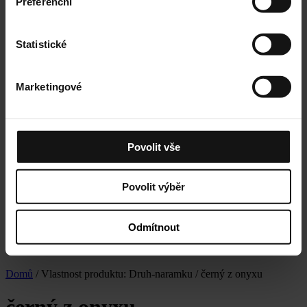
Preferenční
Statistické
Marketingové
Povolit vše
Povolit výběr
Odmítnout
Domů
/ Vlastnost produktu: Druh-naramku / černý z onyxu