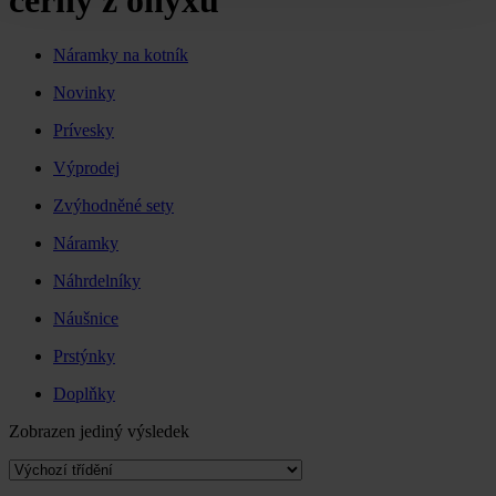
černý z onyxu
Náramky na kotník
Novinky
Prívesky
Výprodej
Zvýhodněné sety
Náramky
Náhrdelníky
Náušnice
Prstýnky
Doplňky
Zobrazen jediný výsledek