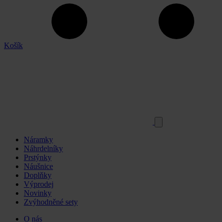
Košík
Náramky
Náhrdelníky
Prstýnky
Náušnice
Doplňky
Výprodej
Novinky
Zvýhodněné sety
O nás