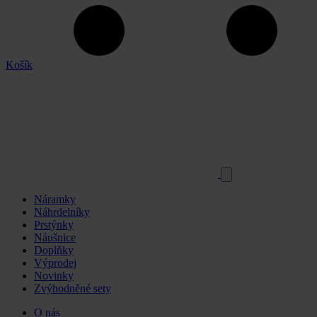
Košík
Náramky
Náhrdelníky
Prstýnky
Náušnice
Doplňky
Výprodej
Novinky
Zvýhodněné sety
O nás