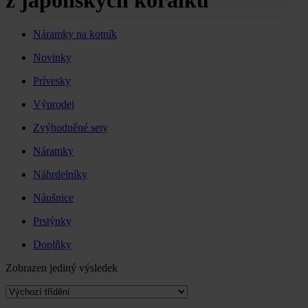
z japonských korálků
Náramky na kotník
Novinky
Prívesky
Výprodej
Zvýhodněné sety
Náramky
Náhrdelníky
Náušnice
Prstýnky
Doplňky
Zobrazen jediný výsledek