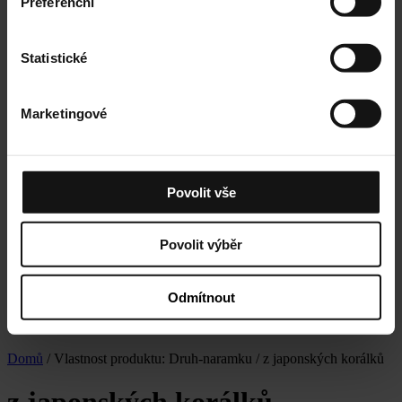
Preferenční
Statistické
Marketingové
Povolit vše
Povolit výběr
Odmítnout
Domů
/ Vlastnost produktu: Druh-naramku / z japonských korálků