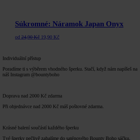
Súkromné: Náramok Japan Onyx
od
24,90
Kč
19,90
Kč
Individuální přístup
Poradíme ti s výběrem vhodného šperku. Stačí, když nám napíšeš na
náš Instagram @bountyboho
Doprava nad 2000 Kč zdarma
Při objednávce nad 2000 Kč máš poštovné zdarma.
Krásné balení součástí každého šperku
Tvé šperky pečlivě zabalíme do saténového Bounty Boho sáčku.