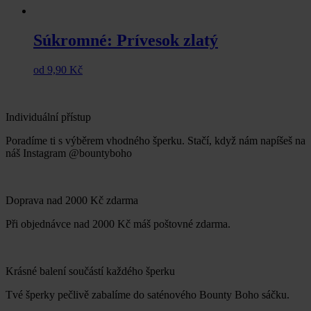
Súkromné: Prívesok zlatý
od
9,90
Kč
Individuální přístup
Poradíme ti s výběrem vhodného šperku. Stačí, když nám napíšeš na
náš Instagram @bountyboho
Doprava nad 2000 Kč zdarma
Při objednávce nad 2000 Kč máš poštovné zdarma.
Krásné balení součástí každého šperku
Tvé šperky pečlivě zabalíme do saténového Bounty Boho sáčku.