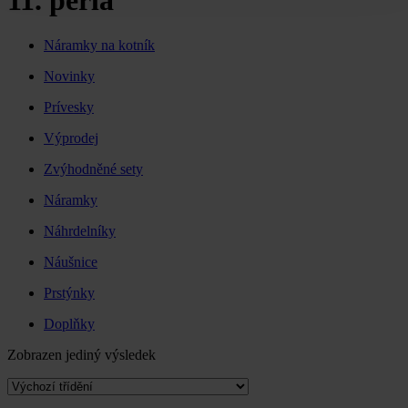
11. perla
Náramky na kotník
Novinky
Prívesky
Výprodej
Zvýhodněné sety
Náramky
Náhrdelníky
Náušnice
Prstýnky
Doplňky
Zobrazen jediný výsledek