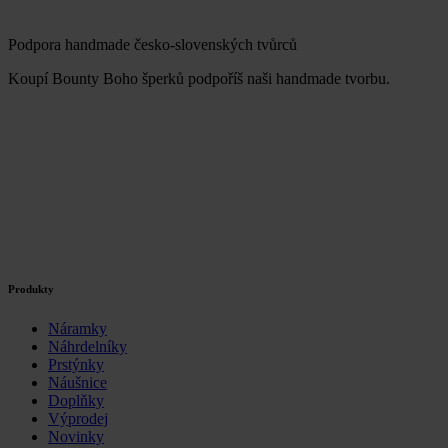
Podpora handmade česko-slovenských tvůrců
Koupí Bounty Boho šperků podpoříš naši handmade tvorbu.
Produkty
Náramky
Náhrdelníky
Prstýnky
Náušnice
Doplňky
Výprodej
Novinky