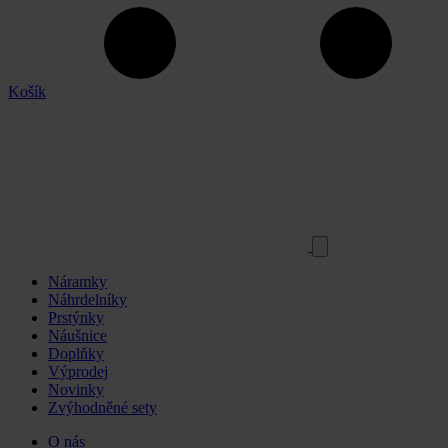
Košík
Náramky
Náhrdelníky
Prstýnky
Náušnice
Doplňky
Výprodej
Novinky
Zvýhodněné sety
O nás