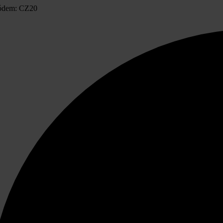
ódem: CZ20