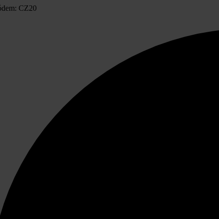
ódem: CZ20