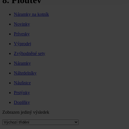
8. Ploutev
Náramky na kotník
Novinky
Prívesky
Výprodej
Zvýhodněné sety
Náramky
Náhrdelníky
Náušnice
Prstýnky
Doplňky
Zobrazen jediný výsledek