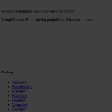
Podpora handmade česko-slovenských tvůrců
Koupí Bounty Boho šperků podpoříš naši handmade tvorbu.
Produkty
Náramky
Náhrdelníky
Prstýnky
Náušnice
Doplňky
Výprodej
Novinky