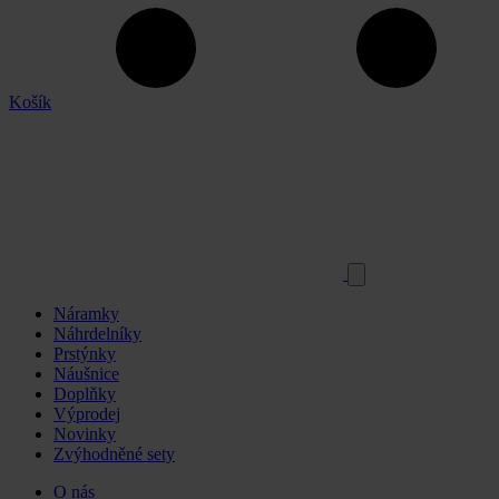
Košík
Náramky
Náhrdelníky
Prstýnky
Náušnice
Doplňky
Výprodej
Novinky
Zvýhodněné sety
O nás