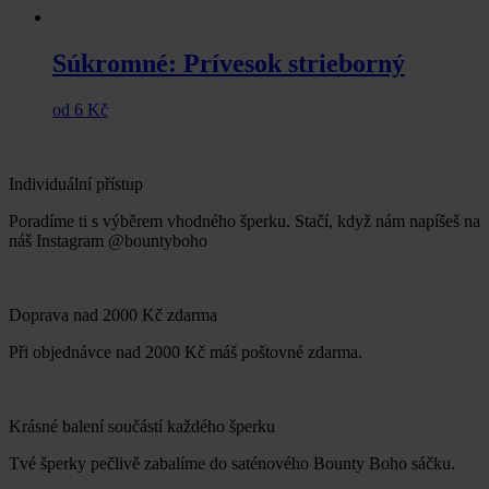
Súkromné: Prívesok strieborný
od
6
Kč
Individuální přístup
Poradíme ti s výběrem vhodného šperku. Stačí, když nám napíšeš na
náš Instagram @bountyboho
Doprava nad 2000 Kč zdarma
Při objednávce nad 2000 Kč máš poštovné zdarma.
Krásné balení součástí každého šperku
Tvé šperky pečlivě zabalíme do saténového Bounty Boho sáčku.