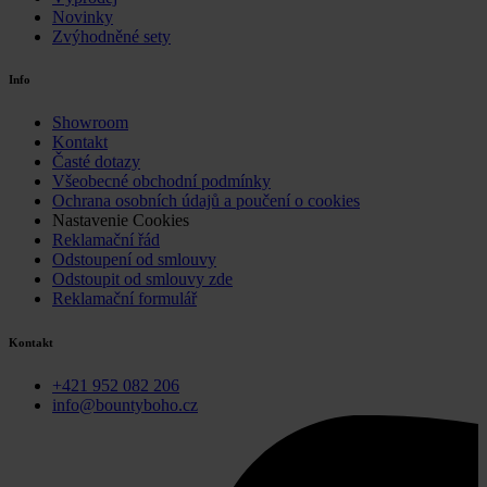
Novinky
Zvýhodněné sety
Info
Showroom
Kontakt
Časté dotazy
Všeobecné obchodní podmínky
Ochrana osobních údajů a poučení o cookies
Nastavenie Cookies
Reklamační řád
Odstoupení od smlouvy
Odstoupit od smlouvy zde
Reklamační formulář
Kontakt
+421 952 082 206
info@bountyboho.cz