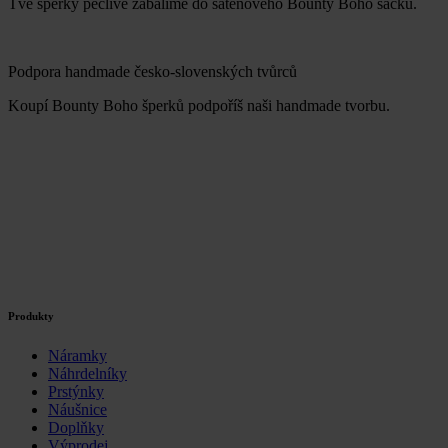
Tvé šperky pečlivě zabalíme do saténového Bounty Boho sáčku.
Podpora handmade česko-slovenských tvůrců
Koupí Bounty Boho šperků podpoříš naši handmade tvorbu.
Produkty
Náramky
Náhrdelníky
Prstýnky
Náušnice
Doplňky
Výprodej