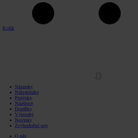
Košík
Náramky
Náhrdelníky
Prstýnky
Náušnice
Doplňky
Výprodej
Novinky
Zvýhodněné sety
O nás