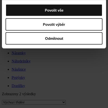
R
Povolit vše
Náramky na kotník
Novinky
Povolit výběr
Prívesky
Výprodej
Odmítnout
Zvýhodněné sety
Náramky
Náhrdelníky
Náušnice
Prstýnky
Doplňky
Zobrazeny 2 výsledky