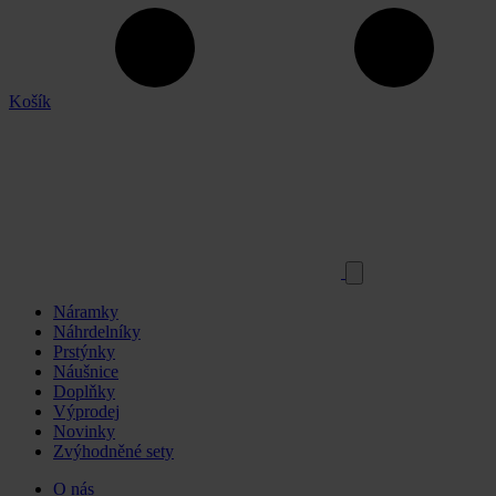
Košík
Náramky
Náhrdelníky
Prstýnky
Náušnice
Doplňky
Výprodej
Novinky
Zvýhodněné sety
O nás