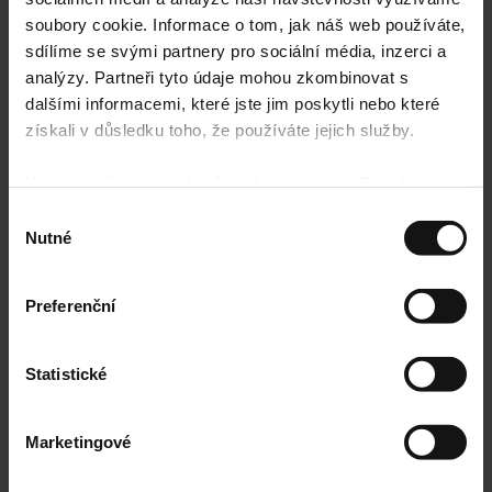
soubory cookie. Informace o tom, jak náš web používáte,
sdílíme se svými partnery pro sociální média, inzerci a
analýzy. Partneři tyto údaje mohou zkombinovat s
dalšími informacemi, které jste jim poskytli nebo které
získali v důsledku toho, že používáte jejich služby.
Více o používání souborů cookie ze strany Google
najdete zde:
https://policies.google.com/privacy
Výběr
Nutné
souhlasu
Preferenční
Statistické
Domů
/ Vlastnost produktu: Iniciálka / R
Marketingové