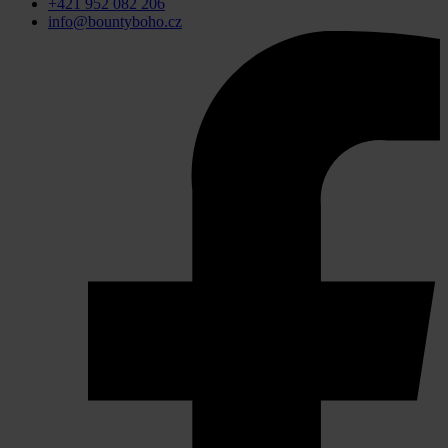
+421 952 082 206
info@bountyboho.cz