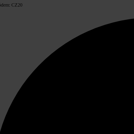
ódem: CZ20