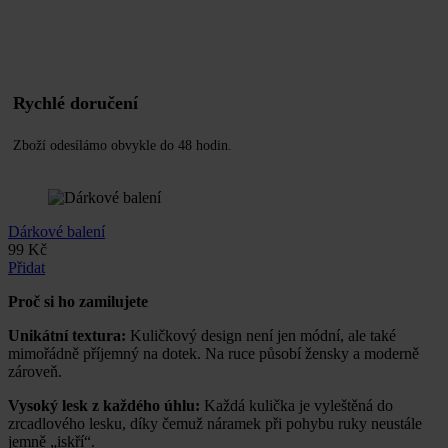
Rychlé doručení
Zboží odesílámo obvykle do 48 hodin.
Dárkové balení
99
Kč
Přidat
Proč si ho zamilujete
Unikátní textura:
Kuličkový design není jen módní, ale také
mimořádně příjemný na dotek. Na ruce působí žensky a moderně
zároveň.
Vysoký lesk z každého úhlu:
Každá kulička je vyleštěná do
zrcadlového lesku, díky čemuž náramek při pohybu ruky neustále
jemně „iskří“.