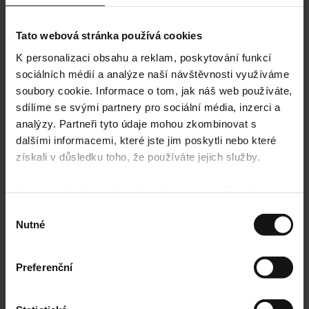
Tato webová stránka používá cookies
K personalizaci obsahu a reklam, poskytování funkcí
sociálních médií a analýze naší návštěvnosti využíváme
Domů
/
Všechny produkty
/
Náramky
/
Ženy
/ Náramek Maxi Balls
soubory cookie. Informace o tom, jak náš web používáte,
sdílíme se svými partnery pro sociální média, inzerci a
analýzy. Partneři tyto údaje mohou zkombinovat s
dalšími informacemi, které jste jim poskytli nebo které
získali v důsledku toho, že používáte jejich služby.
Náramek Maxi Balls
Více o používání souborů cookie ze strany Google
859
Kč
najdete zde:
https://policies.google.com/privacy
Výběr
Nutné
souhlasu
Elastický náramek s kuličkami.
Materiál:
pozlacená chirurgická ocel 316L (voděodolná)
Design:
náramek je na elastické gumičce
Preferenční
Velikost kuliček:
4 mm
Vlastnosti:
ideální pro vrstvení, hypoalergenní, vhodný pro
každodenní nošení