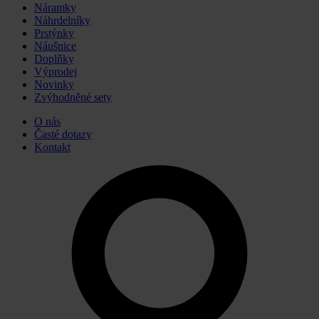
Náramky
Náhrdelníky
Prstýnky
Náušnice
Doplňky
Výprodej
Novinky
Zvýhodněné sety
O nás
Časté dotazy
Kontakt