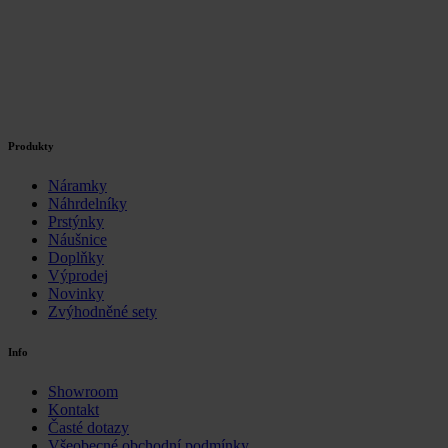
Produkty
Náramky
Náhrdelníky
Prstýnky
Náušnice
Doplňky
Výprodej
Novinky
Zvýhodněné sety
Info
Showroom
Kontakt
Časté dotazy
Všeobecné obchodní podmínky