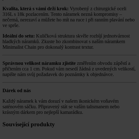
Kvalita, která s vámi drží krok:
Vyrobený z chirurgické oceli
316L s 18k pozlacením. Tento náramek nezná kompromisy –
nečerná, nerezaví a můžete ho mít na ruce i při ranním plavání nebo
ve sprše.
Ideální do setu:
Kuličková struktura skvěle rozbíjí jednotvárnost
hladkých náramků. Zkuste ho zkombinovat s naším náramkem
Minimalist Chain pro dokonalý kontrast textur.
Správnou velikost náramku zjistíte
změřením obvodu zápěstí a
přičtením cca 1 cm. Pokud vám nesedí žádná z uvedených velikostí,
napište nám svůj požadavek do poznámky k objednávce.
Dárek od nás
Každý náramek k vám dorazí v našem ikonickém voňavém
saténovém sáčku. Připravený stát se vaším talismanem nebo
krásným dárkem pro nejlepší kamarádku.
Související produkty