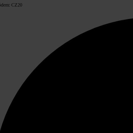
ódem: CZ20